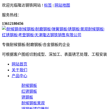
欢迎光临隆达钢铁网站 !
标签
|
网站地图
服务热线：
13612180456
专做耐候钢板/耐磨钢板/合金钢板的企业
可根据客户图纸切割成型、深加工、表面锈艺处理、工程安装
网站首页
关于我们
产品中心
耐候钢板
红锈钢板
锈钢板
耐候钢板景观
锈钢板镂空雕刻