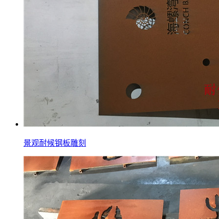
景观耐候钢板雕刻