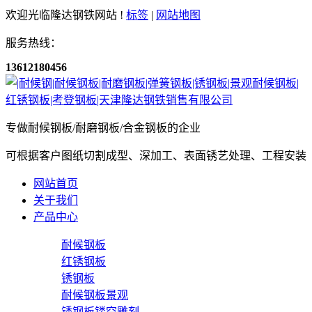
欢迎光临隆达钢铁网站 !
标签
|
网站地图
服务热线：
13612180456
专做耐候钢板/耐磨钢板/合金钢板的企业
可根据客户图纸切割成型、深加工、表面锈艺处理、工程安装
网站首页
关于我们
产品中心
耐候钢板
红锈钢板
锈钢板
耐候钢板景观
锈钢板镂空雕刻