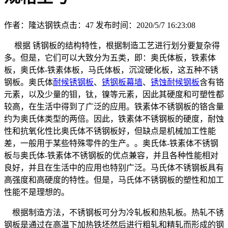
作者：隆达钢铁
点击：
47
发布时间：2020/5/7 16:23:08
根据 锈钢板的结构特性，根据制造工艺进行划分要复杂得
多。但是，它们可以大致分为五类，即：奥氏体板，铁素体
板，奥氏体-铁素体板，马氏体板，沉淀硬化板，这五种不锈
钢板。奥氏体
耐候锈钢板
、
锈钢板幕墙
、
锈蚀耐候钢板
含有铬
元素，以及少量的钼，钛，镍等元素，因此其硬度和可塑性都
较高，在生活中得到了广泛的应用。铁素体不锈钢板的铬含量
约为奥氏体类型的两倍。因此，铁素体不锈钢板的硬度，耐蚀
性和抗氧化性比奥氏体不锈钢板好，但缺点是机械加工性能
差，一般用于某些特殊零件的生产。。奥氏体-铁素体不锈钢
板与奥氏体-铁素体不锈钢板的优点兼容，并且各种性能相对
良好，并且在生活中的应用也特别广泛。马氏体不锈钢板具有
高强度和高硬度的特性。但是，马氏体不锈钢板的塑性和加工
性能不是理想的。
根据制造方法，不锈钢板可分为冷轧板和热轧板。热轧不锈
钢板是通过在高温下加热铁坯然后进行粗轧和精轧而形成的钢