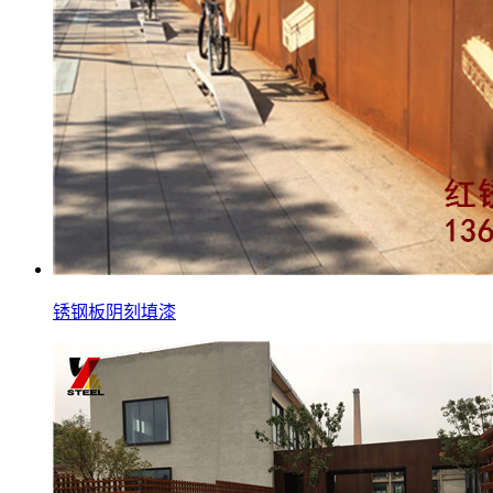
锈钢板阴刻填漆