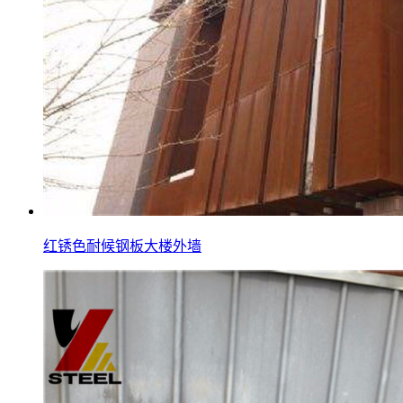
红锈色耐候钢板大楼外墙