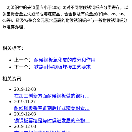
2)
渣钢中的夹渣量应小于
；
对不同
耐候锈钢板
应分类寄存，以
10%
3)
免宝贵合金丢失或形成熔炼废品；合金钢及有色金属
(
如
、
、
、
pb
Zn
Sn
等
、硅及特殊合金元素含量高的
耐候锈钢板
应与一般
耐候锈钢板
分
Cu
)
隔堆存办理；
相关标签：
上一个：
耐候钢板氧化皮的成分和作用
下一个：
铁路耐候钢板焊接工艺要求
相关资讯
2019-12-03
在加工创新方面耐候钢板做的很好…
2019-11-27
耐候钢板镂空雕刻后样式精美耐看…
2019-12-03
锈钢板幕墙是与时俱进发展的产物…
2019-12-03