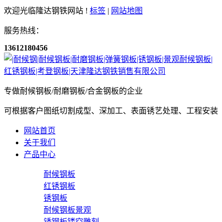
欢迎光临隆达钢铁网站 !
标签
|
网站地图
服务热线：
13612180456
专做耐候钢板/耐磨钢板/合金钢板的企业
可根据客户图纸切割成型、深加工、表面锈艺处理、工程安装
网站首页
关于我们
产品中心
耐候钢板
红锈钢板
锈钢板
耐候钢板景观
锈钢板镂空雕刻