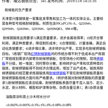
作者：隆达钢铁
点击：
345
发布时间：2019/11/8 14:31:16
耐候板的生产要求
天津意兴隆钢铁是一家集批发零售和加工为一体的实体企业。主要经
营各种型号规格耐候钢板。材质包含
09CuPCrNi-A
、
、
Q235NH
、
、
、
、
等。
Q295NH
Q345NH
Q355NH
Q450NQR1
SPA-H
耐候钢锻炼运用要求1)满足质量要求，进步金属收得率；
经济合理
2)
利用，满足种类要求，降低制形成本；
合理搭配，计量准确，满足自
3)
动化炼钢要求；
进步堆比重，进步转炉出产率，实现多吃
耐候锈钢板
4)
目标。5炼钢厂现场
红锈耐候钢板
间的传统办理不利于低成本出产炼钢
厂常规规划需求内部寄存
耐候锈钢板
；但受场地小的限制，现场
锈钢
板
不分级，统一堆放；同时寄存分散，影响转炉出产率和优质种类的
锻炼，
耐候锈钢板
得不到经济合理运用，增加了出产成本。锻炼用
耐
候锈钢板
的规范要求炼钢锻炼用
耐候锈钢板
不管在
耐候锈钢板
质量和
耐候锈钢板
规格方面均有严格要求。1转炉炼钢对
耐候锈钢板
的质量要
求1)
耐候锈钢板
应清洁枯燥，
耐候锈钢板
表面尽量不混入油污、泥沙、
水泥、耐火材料、橡胶和炉渣等杂物，杂质含量见表1；表
杂质含量
1
油脂类涂料类土沙木材水分
SP
≤
≤
≤
≤
≤
≤
≤
0.002%
0.005%
0.5%
1%
3%
0.08%
0.08%