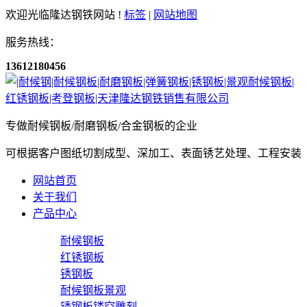
欢迎光临隆达钢铁网站 !
标签
|
网站地图
服务热线：
13612180456
专做耐候钢板/耐磨钢板/合金钢板的企业
可根据客户图纸切割成型、深加工、表面锈艺处理、工程安装
网站首页
关于我们
产品中心
耐候钢板
红锈钢板
锈钢板
耐候钢板景观
锈钢板镂空雕刻