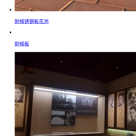
耐候锈钢板花池
耐候板