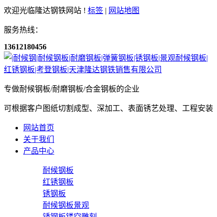
欢迎光临隆达钢铁网站 !
标签
|
网站地图
服务热线：
13612180456
专做耐候钢板/耐磨钢板/合金钢板的企业
可根据客户图纸切割成型、深加工、表面锈艺处理、工程安装
网站首页
关于我们
产品中心
耐候钢板
红锈钢板
锈钢板
耐候钢板景观
锈钢板镂空雕刻