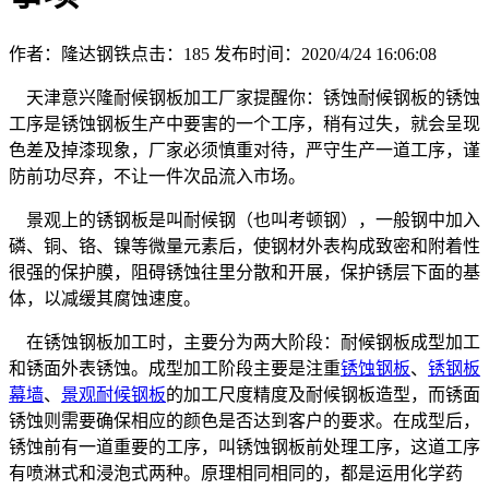
作者：隆达钢铁
点击：
185
发布时间：2020/4/24 16:06:08
天津意兴隆耐候钢板加工厂家提醒你：锈蚀耐候钢板的锈蚀
工序是锈蚀钢板生产中要害的一个工序，稍有过失，就会呈现
色差及掉漆现象，厂家必须慎重对待，严守生产一道工序，谨
防前功尽弃，不让一件次品流入市场。
景观上的锈钢板是叫耐候钢（也叫考顿钢），一般钢中加入
磷、铜、铬、镍等微量元素后，使钢材外表构成致密和附着性
很强的保护膜，阻碍锈蚀往里分散和开展，保护锈层下面的基
体，以减缓其腐蚀速度。
在锈蚀钢板加工时，主要分为两大阶段：耐候钢板成型加工
和锈面外表锈蚀。成型加工阶段主要是注重
锈蚀钢板
、
锈钢板
幕墙
、
景观耐候钢板
的加工尺度精度及耐候钢板造型，而锈面
锈蚀则需要确保相应的颜色是否达到客户的要求。在成型后，
锈蚀前有一道重要的工序，叫锈蚀钢板前处理工序，这道工序
有喷淋式和浸泡式两种。原理相同相同的，都是运用化学药