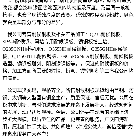
5、锈蚀机器设备原因，像面漆油阀呈现问题，输送链速度
改变,都会影响锈面底漆面漆的均匀度及厚度。乃至同一喷枪
枪手，也会呈现锈蚀厚度的改变。锈蚀的厚度深浅纷歧，颜色
就会呈现部分与部分的差异。
我公司专营耐候钢板及相关产品加工：Q235耐候钢板、
SPA-h耐候钢、幕墙专用耐候钢板、锈钢板挡土墙、
Q235GNH耐候钢板、Q355NH耐候钢板、Q355GNH耐候钢
板、Q345GNHL耐候钢板、09CuPCrNi-A耐候钢板、耐候钢板
造型、锈钢板雕刻、阴刻锈钢板等。，保证的耐候钢板的价
格，加工方面所需要的焊接、折弯、镂空阴刻等工序我公司均
可满足。
公司现货充足，规格齐全，所售耐候钢板现货均由首钢、河
钢、太钢等大型国有钢企生产，质量保证，售后无忧。公司在
稳中求创新，与时俱进求发展的理念下发展壮大，经过短时间
的发展，现已初具规模。今后，公司还要在现有的基础上进一
步扩大规模，以质量佳的产品、更完善的服务，广交四海新
朋，愿我们携手共进、共创辉煌！以“诚实做人，诚信经营”为
理念来服务广大客户！