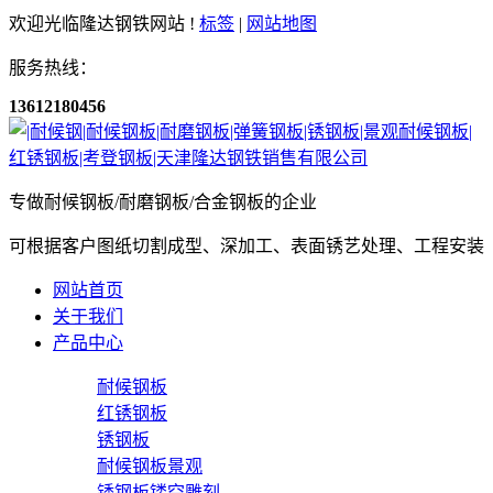
欢迎光临隆达钢铁网站 !
标签
|
网站地图
服务热线：
13612180456
专做耐候钢板/耐磨钢板/合金钢板的企业
可根据客户图纸切割成型、深加工、表面锈艺处理、工程安装
网站首页
关于我们
产品中心
耐候钢板
红锈钢板
锈钢板
耐候钢板景观
锈钢板镂空雕刻