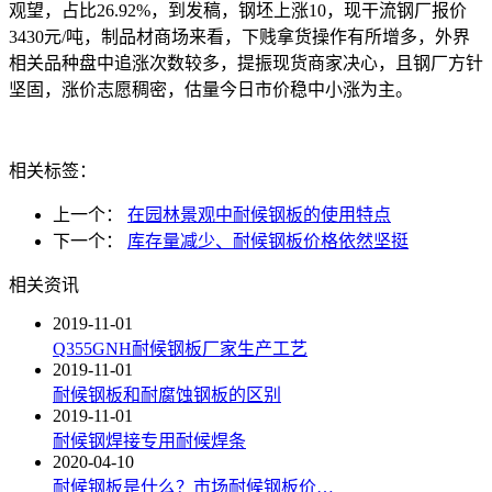
观望，占比26.92%，到发稿，钢坯上涨10，现干流钢厂报价
3430元/吨，制品材商场来看，下贱拿货操作有所增多，外界
相关品种盘中追涨次数较多，提振现货商家决心，且钢厂方针
坚固，涨价志愿稠密，估量今日市价稳中小涨为主。
相关标签：
上一个：
在园林景观中耐候钢板的使用特点
下一个：
库存量减少、耐候钢板价格依然坚挺
相关资讯
2019-11-01
Q355GNH耐候钢板厂家生产工艺
2019-11-01
耐候钢板和耐腐蚀钢板的区别
2019-11-01
耐候钢焊接专用耐候焊条
2020-04-10
耐候钢板是什么？市场耐候钢板价…