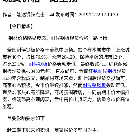
作者：隆达钢铁
点击：
44
发布时间：2019/11/22 17:10:39
【今日猜想】
钢材价格略显疲态，耐候钢板现货价格一路上扬
全国耐候钢板价格干流稳中上扬。52个样本城市中，上涨城
市有40个，占比76.9%，涨幅20-120；保持平稳的城市12个，
占比23.1%，
耐候钢板
价格轰动走低，最终收跌41。红锈耐候
钢板现货稳报3450元/吨，直发尚可，仓储
红锈耐候钢板
现货
3530元含税成交，制品材商场来看，昨上调后现货交投尚可，
商家心态积极，今市价继续推涨，然而
耐候锈钢板
轰动走低，
现货炒涨热心有所降温，商场氛围转弱，一同前期市价大幅推
涨，终端恐高心理闪现，盘中高位出货乏力，估量今市价高位
维稳。
首要影响要素如下：
赶工期下贱采购积极，商家报价多坚固为主。