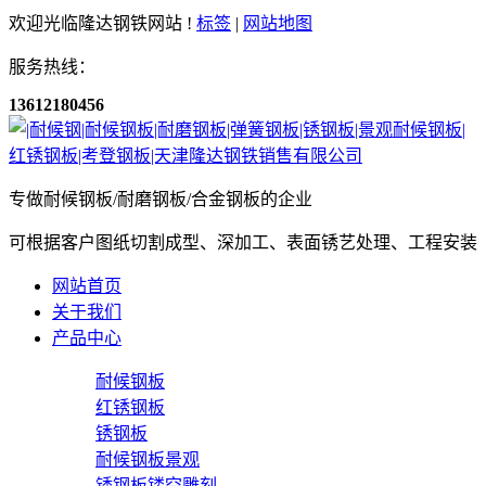
欢迎光临隆达钢铁网站 !
标签
|
网站地图
服务热线：
13612180456
专做耐候钢板/耐磨钢板/合金钢板的企业
可根据客户图纸切割成型、深加工、表面锈艺处理、工程安装
网站首页
关于我们
产品中心
耐候钢板
红锈钢板
锈钢板
耐候钢板景观
锈钢板镂空雕刻