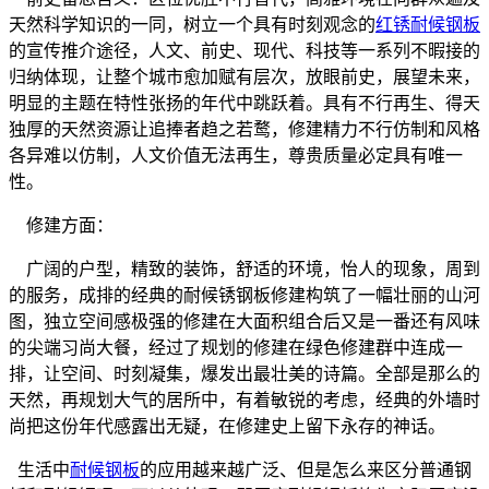
天然科学知识的一同，树立一个具有时刻观念的
红锈耐候钢板
的宣传推介途径，人文、前史、现代、科技等一系列不暇接的
归纳体现，让整个城市愈加赋有层次，放眼前史，展望未来，
明显的主题在特性张扬的年代中跳跃着。具有不行再生、得天
独厚的天然资源让追捧者趋之若鹜，修建精力不行仿制和风格
各异难以仿制，人文价值无法再生，尊贵质量必定具有唯一
性。
修建方面：
广阔的户型，精致的装饰，舒适的环境，怡人的现象，周到
的服务，成排的经典的耐候锈钢板修建构筑了一幅壮丽的山河
图，独立空间感极强的修建在大面积组合后又是一番还有风味
的尖端习尚大餐，经过了规划的修建在绿色修建群中连成一
排，让空间、时刻凝集，爆发出最壮美的诗篇。全部是那么的
天然，再规划大气的居所中，有着敏锐的考虑，经典的外墙时
尚把这份年代感露出无疑，在修建史上留下永存的神话。
生活中
耐候钢板
的应用越来越广泛、但是怎么来区分普通钢