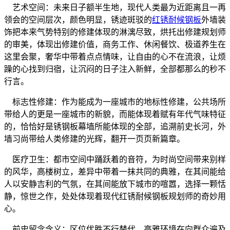
艺术空间：未来日子额半生地，现代人类最为近距离且一再
领会的空间层次，颜色明显，锈迹斑驳的
红锈耐候钢板
外墙装
饰把本来气势特别的修建体现的淋漓尽致，烘托出修建规划师
的审美，体现出修建价值，商务工作、休闲餐饮、极道养生在
这里会聚，奢华中带着点点情味，让自由的心不在流浪，让烦
躁的心找到归宿，让沉闷的日子注入新鲜，全部都那么的秒不
行言。
标志性修建：作为能成为一座城市的地标性修建，公共场所
带给人的更是一座城市的新貌，而能体现着赋有年代气味特征
的，恰恰好是锈钢板幕墙所能体现的全部，追溯前史长河，外
墙习尚带给人类修建的光辉，翻开一页页新篇章。
医疗卫生：都市空间中踊跃着的音符，为时尚空间带来别样
的风华，高楼树立，差异中带着一抹共同的典雅，在其间能给
人以安静吉利的气氛，在其间能放下城市的喧嚣，选择一颗恬
静，惊世之作，处处体现着现代红锈耐候钢板规划师的奇妙用
心。
前史留念含义：区位优胜不行替代，高雅环境在向群众遍及